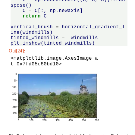
C
=
np
.
concatenate
((
C
,
C
,
C
))
.
tran
spose
()
C
=
C
[:,
np
.
newaxis
]
return
C
vertical_brush
=
horizontal_gradient_l
ine
(
windmills
)
tinted_windmills
=
windmills
plt
.
imshow
(
tinted_windmills
)
Out[24]:
<matplotlib.image.AxesImage a
t 0x7fd05c80bd10>