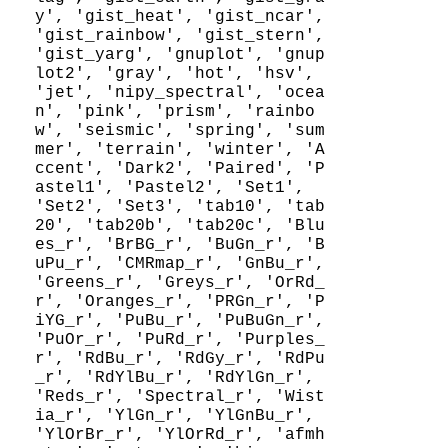
y', 'gist_heat', 'gist_ncar', 
'gist_rainbow', 'gist_stern', 
'gist_yarg', 'gnuplot', 'gnup
lot2', 'gray', 'hot', 'hsv', 
'jet', 'nipy_spectral', 'ocea
n', 'pink', 'prism', 'rainbo
w', 'seismic', 'spring', 'sum
mer', 'terrain', 'winter', 'A
ccent', 'Dark2', 'Paired', 'P
astel1', 'Pastel2', 'Set1', 
'Set2', 'Set3', 'tab10', 'tab
20', 'tab20b', 'tab20c', 'Blu
es_r', 'BrBG_r', 'BuGn_r', 'B
uPu_r', 'CMRmap_r', 'GnBu_r', 
'Greens_r', 'Greys_r', 'OrRd_
r', 'Oranges_r', 'PRGn_r', 'P
iYG_r', 'PuBu_r', 'PuBuGn_r', 
'PuOr_r', 'PuRd_r', 'Purples_
r', 'RdBu_r', 'RdGy_r', 'RdPu
_r', 'RdYlBu_r', 'RdYlGn_r', 
'Reds_r', 'Spectral_r', 'Wist
ia_r', 'YlGn_r', 'YlGnBu_r', 
'YlOrBr_r', 'YlOrRd_r', 'afmh