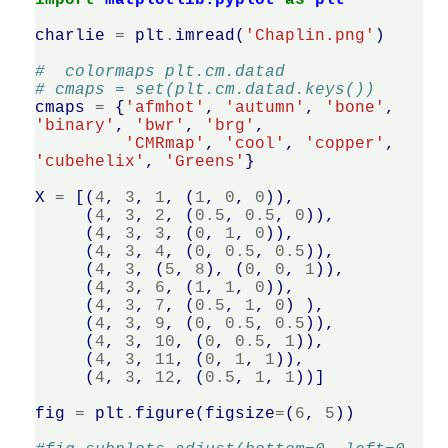
import
matplotlib.pyplot
as
plt
charlie
=
plt
.
imread
(
'Chaplin.png'
)
#  colormaps plt.cm.datad
# cmaps = set(plt.cm.datad.keys())
cmaps
=
{
'afmhot'
,
'autumn'
,
'bone'
,
'binary'
,
'bwr'
,
'brg'
,
'CMRmap'
,
'cool'
,
'copper'
,
'cubehelix'
,
'Greens'
}
X
=
[(
4
,
3
,
1
,
(
1
,
0
,
0
)),
(
4
,
3
,
2
,
(
0.5
,
0.5
,
0
)),
(
4
,
3
,
3
,
(
0
,
1
,
0
)),
(
4
,
3
,
4
,
(
0
,
0.5
,
0.5
)),
(
4
,
3
,
(
5
,
8
),
(
0
,
0
,
1
)),
(
4
,
3
,
6
,
(
1
,
1
,
0
)),
(
4
,
3
,
7
,
(
0.5
,
1
,
0
)
),
(
4
,
3
,
9
,
(
0
,
0.5
,
0.5
)),
(
4
,
3
,
10
,
(
0
,
0.5
,
1
)),
(
4
,
3
,
11
,
(
0
,
1
,
1
)),
(
4
,
3
,
12
,
(
0.5
,
1
,
1
))]
fig
=
plt
.
figure
(
figsize
=
(
6
,
5
))