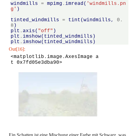
windmills
=
mpimg
.
imread
(
'windmills.pn
g'
)
tinted_windmills
=
tint
(
windmills
,
0.
8
)
plt
.
axis
(
"off"
)
plt
.
imshow
(
tinted_windmills
)
plt
.
imshow
(
tinted_windmills
)
Out[16]:
<matplotlib.image.AxesImage a
t 0x7fd05e3dba90>
Ein Schatten ist eine Mischung einer Farbe mit Schwarz, was