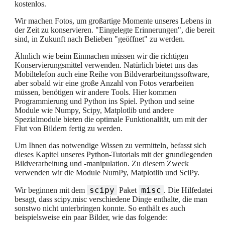
kostenlos.
Wir machen Fotos, um großartige Momente unseres Lebens in
der Zeit zu konservieren. "Eingelegte Erinnerungen", die bereit
sind, in Zukunft nach Belieben "geöffnet" zu werden.
Ähnlich wie beim Einmachen müssen wir die richtigen
Konservierungsmittel verwenden. Natürlich bietet uns das
Mobiltelefon auch eine Reihe von Bildverarbeitungssoftware,
aber sobald wir eine große Anzahl von Fotos verarbeiten
müssen, benötigen wir andere Tools. Hier kommen
Programmierung und Python ins Spiel. Python und seine
Module wie Numpy, Scipy, Matplotlib und andere
Spezialmodule bieten die optimale Funktionalität, um mit der
Flut von Bildern fertig zu werden.
Um Ihnen das notwendige Wissen zu vermitteln, befasst sich
dieses Kapitel unseres Python-Tutorials mit der grundlegenden
Bildverarbeitung und -manipulation. Zu diesem Zweck
verwenden wir die Module NumPy, Matplotlib und SciPy.
scipy
misc
Wir beginnen mit dem
Paket
. Die Hilfedatei
besagt, dass scipy.misc verschiedene Dinge enthalte, die man
sonstwo nicht unterbringen konnte. So enthält es auch
beispielsweise ein paar Bilder, wie das folgende: