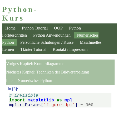
Python-
Kurs
Home
Python Tutorial
OOP
Python
Fortgeschritten
Python Anwendungen
Numerisches
Python
Persönliche Schulungen / Kurse
Maschinelles
Lernen
Tkinter Tutorial
Kontakt / Impressum
Voriges Kapitel:
Konturdiagramme
Nächstes Kapitel:
Techniken der Bildverarbeitung
Inhalt:
Numerisches Python
In [3]:
# invisible
import
matplotlib
as
mpl
mpl
.
rcParams
[
'figure.dpi'
]
=
300