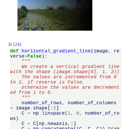
In [24]:
def
horizontal_gradient_line
(
image
,
re
verse
=
False
):
"""
    We create a vertical gradient line 
with the shape (image.shape[0], 1, 3))
    The values are incremented from 0 
to 1, if reverse is False,
    otherwise the values are decrement
ed from 1 to 0.
    """
number_of_rows
,
number_of_columns
=
image
.
shape
[:
2
]
C
=
np
.
linspace
(
1
,
0
,
number_of_ro
ws
)
C
=
C
[
np
.
newaxis
,:]