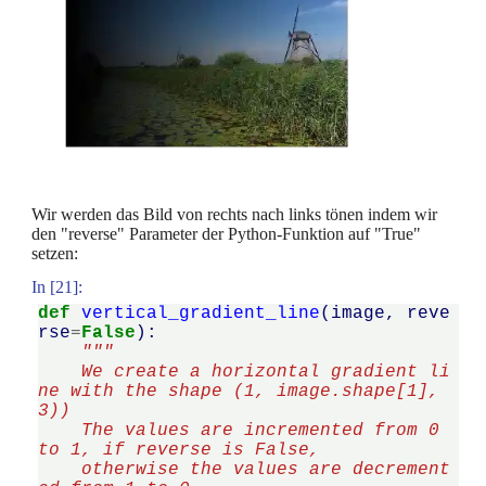
Wir werden das Bild von rechts nach links tönen indem wir
den "reverse" Parameter der Python-Funktion auf "True"
setzen:
In [21]:
def
vertical_gradient_line
(
image
,
reve
rse
=
False
):
"""
    We create a horizontal gradient li
ne with the shape (1, image.shape[1], 
3))
    The values are incremented from 0 
to 1, if reverse is False,
    otherwise the values are decrement