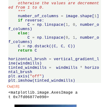
    otherwise the values are decrement
ed from 1 to 0.
    """
number_of_columns
=
image
.
shape
[
1
]
if
reverse
:
C
=
np
.
linspace
(
1
,
0
,
number_o
f_columns
)
else
:
C
=
np
.
linspace
(
0
,
1
,
number_o
f_columns
)
C
=
np
.
dstack
((
C
,
C
,
C
))
return
C
horizontal_brush
=
vertical_gradient_l
ine
(
windmills
)
tinted_windmills
=
windmills
*
horizo
ntal_brush
plt
.
axis
(
"off"
)
plt
.
imshow
(
tinted_windmills
)
Out[18]:
<matplotlib.image.AxesImage a
t 0x7fd06077e090>