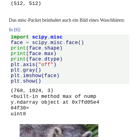
(512, 512)
Das misc-Packet beinhaltet auch ein Bild eines Waschbären:
In [6]:
import
scipy.misc
face
=
scipy
.
misc
.
face
()
print
(
face
.
shape
)
print
(
face
.
max
)
print
(
face
.
dtype
)
plt
.
axis
(
"off"
)
plt
.
gray
()
plt
.
imshow
(
face
)
plt
.
show
()
(768, 1024, 3)

<built-in method max of nump
y.ndarray object at 0x7fd05e4
84f30>
