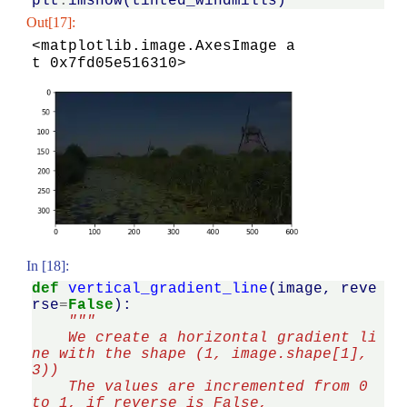
plt
.
imshow
(
tinted_windmills
)
Out[17]:
<matplotlib.image.AxesImage a
t 0x7fd05e516310>
In [18]:
def
vertical_gradient_line
(
image
,
reve
rse
=
False
):
"""
    We create a horizontal gradient li
ne with the shape (1, image.shape[1], 
3))
    The values are incremented from 0 
to 1, if reverse is False,