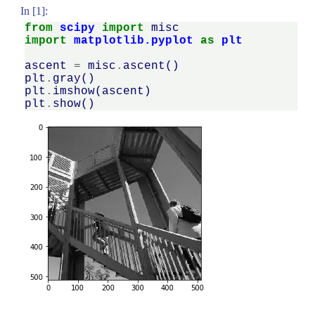
In [1]:
from
scipy
import
misc
import
matplotlib.pyplot
as
plt
ascent
=
misc
.
ascent
()
plt
.
gray
()
plt
.
imshow
(
ascent
)
plt
.
show
()