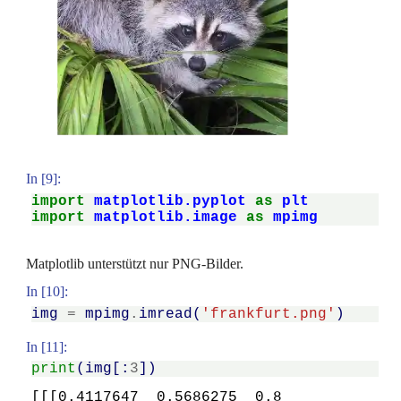
In [9]:
import
matplotlib.pyplot
as
plt
import
matplotlib.image
as
mpimg
Matplotlib unterstützt nur PNG-Bilder.
In [10]:
img
=
mpimg
.
imread
(
'frankfurt.png'
)
In [11]:
print
(
img
[:
3
])
[[[0.4117647  0.5686275  0.8       