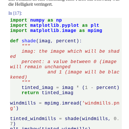
die Helligkeit verringert.
In [17]:
import
numpy
as
np
import
matplotlib.pyplot
as
plt
import
matplotlib.image
as
mpimg
def
shade
(
imag
,
percent
):
"""
    imag: the image which will be shad
ed
    percent: a value between 0 (image 
will remain unchanged
             and 1 (image will be blac
kened)
    """
tinted_imag
=
imag
*
(
1
-
percent
)
return
tinted_imag
windmills
=
mpimg
.
imread
(
'windmills.pn
g'
)
tinted_windmills
=
shade
(
windmills
,
0.
7
)