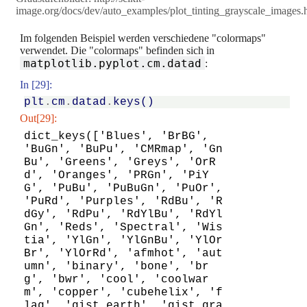
image.org/docs/dev/auto_examples/plot_tinting_grayscale_images.
Im folgenden Beispiel werden verschiedene "colormaps"
verwendet. Die "colormaps" befinden sich in
matplotlib.pyplot.cm.datad
:
In [29]:
plt
.
cm
.
datad
.
keys
()
Out[29]:
dict_keys(['Blues', 'BrBG', 
'BuGn', 'BuPu', 'CMRmap', 'Gn
Bu', 'Greens', 'Greys', 'OrR
d', 'Oranges', 'PRGn', 'PiY
G', 'PuBu', 'PuBuGn', 'PuOr', 
'PuRd', 'Purples', 'RdBu', 'R
dGy', 'RdPu', 'RdYlBu', 'RdYl
Gn', 'Reds', 'Spectral', 'Wis
tia', 'YlGn', 'YlGnBu', 'YlOr
Br', 'YlOrRd', 'afmhot', 'aut
umn', 'binary', 'bone', 'br
g', 'bwr', 'cool', 'coolwar
m', 'copper', 'cubehelix', 'f
lag', 'gist_earth', 'gist_gra