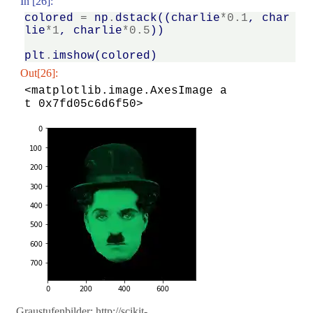
In [26]:
colored
=
np
.
dstack
((
charlie
*
0.1
,
char
lie
*
1
,
charlie
*
0.5
))
plt
.
imshow
(
colored
)
Out[26]:
<matplotlib.image.AxesImage a
t 0x7fd05c6d6f50>
Graustufenbilder: http://scikit-