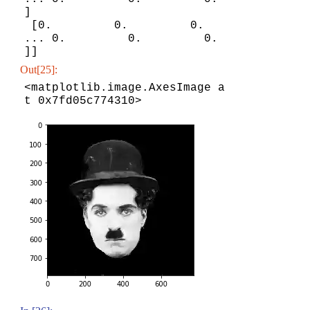
]

 [0.         0.         0.         
... 0.         0.         0.        
Out[25]:
<matplotlib.image.AxesImage a
t 0x7fd05c774310>