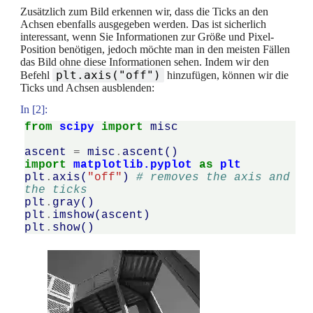
Zusätzlich zum Bild erkennen wir, dass die Ticks an den
Achsen ebenfalls ausgegeben werden. Das ist sicherlich
interessant, wenn Sie Informationen zur Größe und Pixel-
Position benötigen, jedoch möchte man in den meisten Fällen
das Bild ohne diese Informationen sehen. Indem wir den
plt.axis("off")
Befehl
hinzufügen, können wir die
Ticks und Achsen ausblenden:
In [2]:
from
scipy
import
misc
ascent
=
misc
.
ascent
()
import
matplotlib.pyplot
as
plt
plt
.
axis
(
"off"
)
# removes the axis and 
the ticks
plt
.
gray
()
plt
.
imshow
(
ascent
)
plt
.
show
()