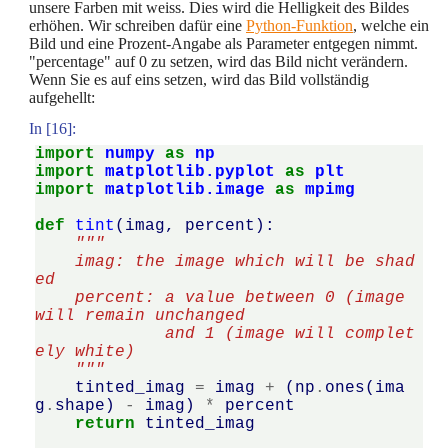
unsere Farben mit weiss. Dies wird die Helligkeit des Bildes
erhöhen. Wir schreiben dafür eine
Python-Funktion
, welche ein
Bild und eine Prozent-Angabe als Parameter entgegen nimmt.
"percentage" auf 0 zu setzen, wird das Bild nicht verändern.
Wenn Sie es auf eins setzen, wird das Bild vollständig
aufgehellt:
In [16]:
import
numpy
as
np
import
matplotlib.pyplot
as
plt
import
matplotlib.image
as
mpimg
def
tint
(
imag
,
percent
):
"""
    imag: the image which will be shad
ed
    percent: a value between 0 (image 
will remain unchanged
             and 1 (image will complet
ely white)
    """
tinted_imag
=
imag
+
(
np
.
ones
(
ima
g
.
shape
)
-
imag
)
*
percent
return
tinted_imag