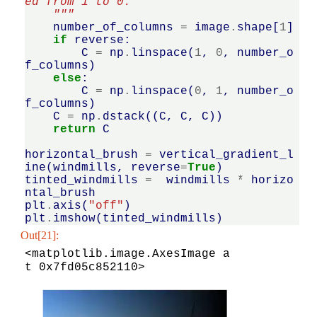
ed from 1 to 0.
    """
number_of_columns
=
image
.
shape
[
1
]
if
reverse
:
C
=
np
.
linspace
(
1
,
0
,
number_o
f_columns
)
else
:
C
=
np
.
linspace
(
0
,
1
,
number_o
f_columns
)
C
=
np
.
dstack
((
C
,
C
,
C
))
return
C
horizontal_brush
=
vertical_gradient_l
ine
(
windmills
,
reverse
=
True
)
tinted_windmills
=
windmills
*
horizo
ntal_brush
plt
.
axis
(
"off"
)
plt
.
imshow
(
tinted_windmills
)
Out[21]:
<matplotlib.image.AxesImage a
t 0x7fd05c852110>