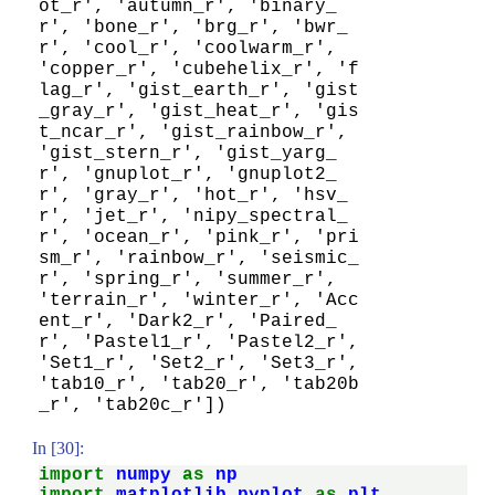
ot_r', 'autumn_r', 'binary_
r', 'bone_r', 'brg_r', 'bwr_
r', 'cool_r', 'coolwarm_r', 
'copper_r', 'cubehelix_r', 'f
lag_r', 'gist_earth_r', 'gist
_gray_r', 'gist_heat_r', 'gis
t_ncar_r', 'gist_rainbow_r', 
'gist_stern_r', 'gist_yarg_
r', 'gnuplot_r', 'gnuplot2_
r', 'gray_r', 'hot_r', 'hsv_
r', 'jet_r', 'nipy_spectral_
r', 'ocean_r', 'pink_r', 'pri
sm_r', 'rainbow_r', 'seismic_
r', 'spring_r', 'summer_r', 
'terrain_r', 'winter_r', 'Acc
ent_r', 'Dark2_r', 'Paired_
r', 'Pastel1_r', 'Pastel2_r', 
'Set1_r', 'Set2_r', 'Set3_r', 
'tab10_r', 'tab20_r', 'tab20b
_r', 'tab20c_r'])
In [30]:
import
numpy
as
np