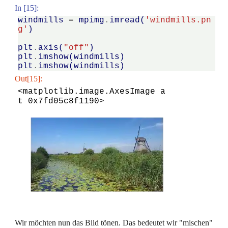
In [15]:
windmills
=
mpimg
.
imread
(
'windmills.pn
g'
)
plt
.
axis
(
"off"
)
plt
.
imshow
(
windmills
)
plt
.
imshow
(
windmills
)
Out[15]:
<matplotlib.image.AxesImage a
t 0x7fd05c8f1190>
Wir möchten nun das Bild tönen. Das bedeutet wir "mischen"