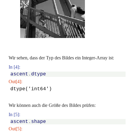
Wir sehen, dass der Typ des Bildes ein Integer-Array ist:
In [4]:
ascent
.
dtype
Out[4]:
dtype('int64')
Wir können auch die Größe des Bildes prüfen:
In [5]:
ascent
.
shape
Out[5]: