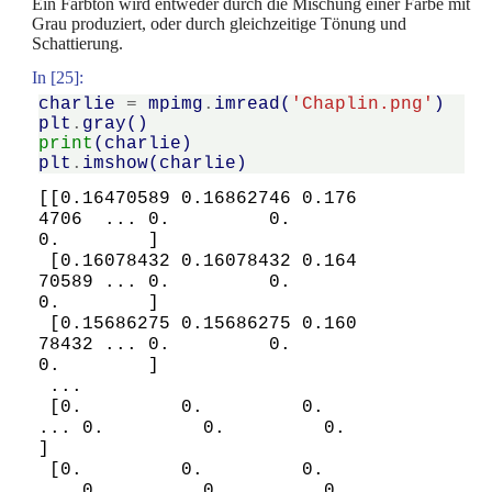
Ein Farbton wird entweder durch die Mischung einer Farbe mit
Grau produziert, oder durch gleichzeitige Tönung und
Schattierung.
In [25]:
charlie
=
mpimg
.
imread
(
'Chaplin.png'
)
plt
.
gray
()
print
(
charlie
)
plt
.
imshow
(
charlie
)
[[0.16470589 0.16862746 0.176
4706  ... 0.         0.         
0.        ]

 [0.16078432 0.16078432 0.164
70589 ... 0.         0.         
0.        ]

 [0.15686275 0.15686275 0.160
78432 ... 0.         0.         
0.        ]

 ...

 [0.         0.         0.         
... 0.         0.         0.        
]

 [0.         0.         0.         
... 0.         0.         0.        