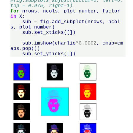
#fig.subplots_adjust(bottom=0, left=0, 
top = 0.975, right=1)
for
nrows
,
ncols
,
plot_number
,
factor
in
X
:
sub
=
fig
.
add_subplot
(
nrows
,
ncol
s
,
plot_number
)
sub
.
set_xticks
([])
sub
.
imshow
(
charlie
*
0.0002
,
cmap
=
cm
aps
.
pop
())
sub
.
set_yticks
([])