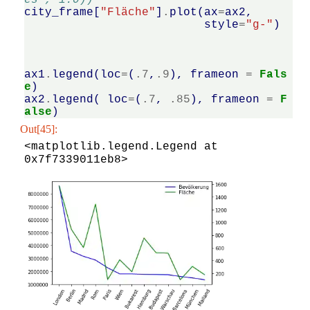
es', 1.0))
city_frame
[
"Fläche"
]
.
plot
(
ax
=
ax2
,
style
=
"g-"
)
ax1
.
legend
(
loc
=
(
.
7
,
.
9
),
frameon
=
Fals
e
)
ax2
.
legend
(
loc
=
(
.
7
,
.
85
),
frameon
=
F
alse
)
Out[45]:
<matplotlib.legend.Legend at 
0x7f7339011eb8>