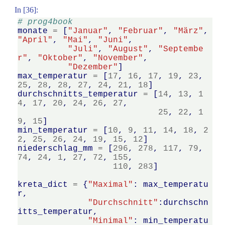
In [36]:
# prog4book
monate
=
[
"Januar"
,
"Februar"
,
"März"
,
"April"
,
"Mai"
,
"Juni"
,
"Juli"
,
"August"
,
"Septembe
r"
,
"Oktober"
,
"November"
,
"Dezember"
]
max_temperatur
=
[
17
,
16
,
17
,
19
,
23
,
25
,
28
,
28
,
27
,
24
,
21
,
18
]
durchschnitts_temperatur
=
[
14
,
13
,
1
4
,
17
,
20
,
24
,
26
,
27
,
25
,
22
,
1
9
,
15
]
min_temperatur
=
[
10
,
9
,
11
,
14
,
18
,
2
2
,
25
,
26
,
24
,
19
,
15
,
12
]
niederschlag_mm
=
[
296
,
278
,
117
,
79
,
74
,
24
,
1
,
27
,
72
,
155
,
110
,
283
]
kreta_dict
=
{
"Maximal"
:
max_temperatu
r
,
"Durchschnitt"
:
durchschn
itts_temperatur
,
"Minimal"
:
min_temperatu