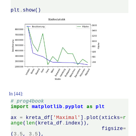
plt
.
show
()
In [44]:
# prog4book
import
matplotlib.pyplot
as
plt
ax
=
kreta_df
[
'Maximal'
]
.
plot
(
xticks
=
r
ange
(
len
(
kreta_df
.
index
)),
figsize
=
(
3.5
,
3.5
),