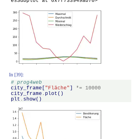
esSubplot at 0x7f733949ab70>
In [39]:
# prog4web
city_frame
[
"Fläche"
]
*=
10000
city_frame
.
plot
()
plt
.
show
()