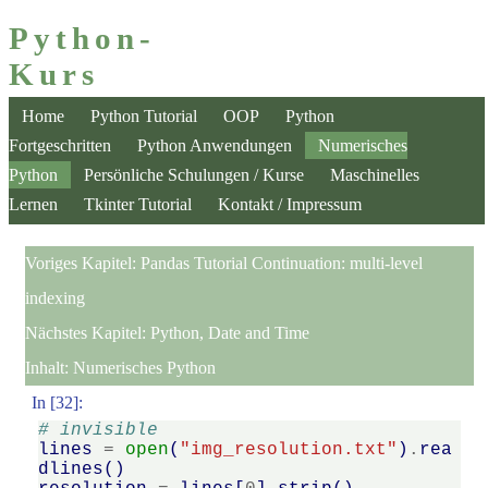
Python-
Kurs
Home
Python Tutorial
OOP
Python
Fortgeschritten
Python Anwendungen
Numerisches
Python
Persönliche Schulungen / Kurse
Maschinelles
Lernen
Tkinter Tutorial
Kontakt / Impressum
Voriges Kapitel:
Pandas Tutorial Continuation: multi-level
indexing
Nächstes Kapitel:
Python, Date and Time
Inhalt:
Numerisches Python
In [32]:
# invisible
lines
=
open
(
"img_resolution.txt"
)
.
rea
dlines
()