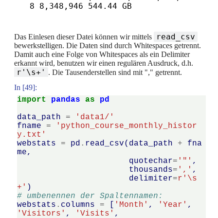
8 8,348,946 544.44 GB
read_csv
Das Einlesen dieser Datei können wir mittels
bewerkstelligen. Die Daten sind durch Whitespaces getrennt.
Damit auch eine Folge von Whitespaces als ein Delimiter
erkannt wird, benutzen wir einen regulären Ausdruck, d.h.
r'\s+'
. Die Tausenderstellen sind mit "," getrennt.
In [49]:
import
pandas
as
pd
data_path
=
'data1/'
fname
=
'python_course_monthly_histor
y.txt'
webstats
=
pd
.
read_csv
(
data_path
+
fna
me
,
quotechar
=
'"'
,
thousands
=
','
,
delimiter
=
r
'\s
+'
)
# umbenennen der Spaltennamen:
webstats
.
columns
=
[
'Month'
,
'Year'
,
'Visitors'
,
'Visits'
,