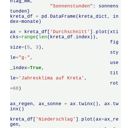
hlag_mm
,
"Sonnenstunden"
:
sonnens
tunden
}
kreta_df
=
pd
.
DataFrame
(
kreta_dict
,
in
dex
=
monate
)
ax
=
kreta_df
[
'Durchschnitt'
]
.
plot
(
xti
cks
=
range
(
len
(
kreta_df
.
index
)),
fig
size
=
(
5
,
3
),
sty
le
=
"g-"
,
use
_index
=
True
,
tit
le
=
'Jahresklima auf Kreta'
,
rot
=
60
)
ax_regen
,
ax_sonne
=
ax
.
twinx
(),
ax
.
tw
inx
()
kreta_df
[
'Niederschlag'
]
.
plot
(
ax
=
ax_re
gen
,