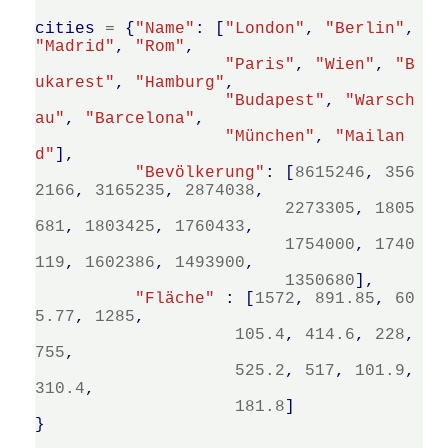
cities
=
{
"Name"
:
[
"London"
,
"Berlin"
,
"Madrid"
,
"Rom"
,
"Paris"
,
"Wien"
,
"B
ukarest"
,
"Hamburg"
,
"Budapest"
,
"Warsch
au"
,
"Barcelona"
,
"München"
,
"Mailan
d"
],
"Bevölkerung"
:
[
8615246
,
356
2166
,
3165235
,
2874038
,
2273305
,
1805
681
,
1803425
,
1760433
,
1754000
,
1740
119
,
1602386
,
1493900
,
1350680
],
"Fläche"
:
[
1572
,
891.85
,
60
5.77
,
1285
,
105.4
,
414.6
,
228
,
755
,
525.2
,
517
,
101.9
,
310.4
,
181.8
]
}