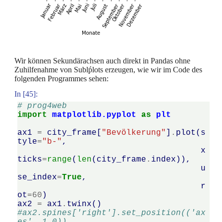
Wir können Sekundärachsen auch direkt in Pandas ohne
Zuhilfenahme von Sublṕlots erzeugen, wie wir im Code des
folgenden Programmes sehen:
In [45]:
# prog4web
import
matplotlib.pyplot
as
plt
ax1
=
city_frame
[
"Bevölkerung"
]
.
plot
(
s
tyle
=
"b-"
,
x
ticks
=
range
(
len
(
city_frame
.
index
)),
u
se_index
=
True
,
r
ot
=
60
)
ax2
=
ax1
.
twinx
()
#ax2.spines['right'].set_position(('ax