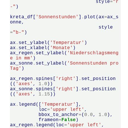
style
=
"r
-"
)
kreta_df
[
'Sonnenstunden'
]
.
plot
(
ax
=
ax_s
onne
,
style
=
"b-"
)
ax
.
set_ylabel
(
'Temperatur'
)
ax
.
set_xlabel
(
'Monate'
)
ax_regen
.
set_ylabel
(
'Niederschlagsmeng
e in mm'
)
ax_sonne
.
set_ylabel
(
'Sonnenstunden pro 
Tag'
)
ax_regen
.
spines
[
'right'
]
.
set_position
((
'axes'
,
1.0
))
ax_sonne
.
spines
[
'right'
]
.
set_position
((
'axes'
,
1.15
))
ax
.
legend
([
'Temperatur'
],
loc
=
'upper left'
,
bbox_to_anchor
=
(
0.0
,
1.0
),
frameon
=
False
)
ax_regen
.
legend
(
loc
=
'upper left'
,