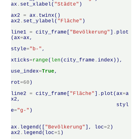
ax
.
set_xlabel
(
"Städte"
)
ax2
=
ax
.
twinx
()
ax2
.
set_ylabel
(
"Fläche"
)
line1
=
city_frame
[
"Bevölkerung"
]
.
plot
(
ax
=
ax
,
style
=
"b-"
,
xticks
=
range
(
len
(
city_frame
.
index
)),
use_index
=
True
,
rot
=
60
)
line2
=
city_frame
[
"Fläche"
]
.
plot
(
ax
=
a
x2
,
styl
e
=
"g-"
)
ax
.
legend
([
"Bevölkerung"
],
loc
=
2
)
ax2
.
legend
(
loc
=
1
)