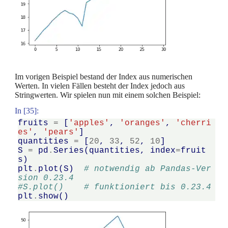
Im vorigen Beispiel bestand der Index aus numerischen
Werten. In vielen Fällen besteht der Index jedoch aus
Stringwerten. Wir spielen nun mit einem solchen Beispiel:
In [35]:
fruits
=
[
'apples'
,
'oranges'
,
'cherri
es'
,
'pears'
]
quantities
=
[
20
,
33
,
52
,
10
]
S
=
pd
.
Series
(
quantities
,
index
=
fruit
s
)
plt
.
plot
(
S
)
# notwendig ab Pandas-Ver
sion 0.23.4
#S.plot()    # funktioniert bis 0.23.4 
plt
.
show
()