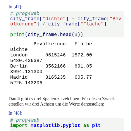
In [47]:
# prog4web
city_frame
[
"Dichte"
]
=
city_frame
[
"Bev
ölkerung"
]
/
city_frame
[
"Fläche"
]
print
(
city_frame
.
head
(
3
))
        Bevölkerung   Fläche       
Dichte

London      8615246  1572.00  
5480.436387

Berlin      3562166   891.85  
3994.131300

Madrid      3165235   605.77  
Damit gibt es drei Spalten zu zeichnen. Für diesen Zweck
erstellen wir drei Achsen um die Werte darzustellen:
In [48]:
# prog4web
import
matplotlib.pyplot
as
plt