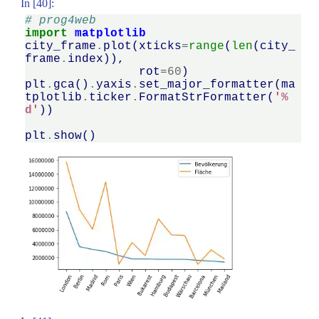
In [40]:
# prog4web
import
matplotlib
city_frame
.
plot
(
xticks
=
range
(
len
(
city_
frame
.
index
)),
rot
=
60
)
plt
.
gca
()
.
yaxis
.
set_major_formatter
(
ma
tplotlib
.
ticker
.
FormatStrFormatter
(
'
%
d
'
))
plt
.
show
()