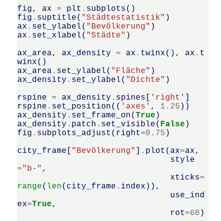
fig
,
ax
=
plt
.
subplots
()
fig
.
suptitle
(
"Städtestatistik"
)
ax
.
set_ylabel
(
"Bevölkerung"
)
ax
.
set_xlabel
(
"Städte"
)
ax_area
,
ax_density
=
ax
.
twinx
(),
ax
.
t
winx
()
ax_area
.
set_ylabel
(
"Fläche"
)
ax_density
.
set_ylabel
(
"Dichte"
)
rspine
=
ax_density
.
spines
[
'right'
]
rspine
.
set_position
((
'axes'
,
1.25
))
ax_density
.
set_frame_on
(
True
)
ax_density
.
patch
.
set_visible
(
False
)
fig
.
subplots_adjust
(
right
=
0.75
)
city_frame
[
"Bevölkerung"
]
.
plot
(
ax
=
ax
,
style
=
"b-"
,
xticks
=
range
(
len
(
city_frame
.
index
)),
use_ind
ex
=
True
,
rot
=
60
)