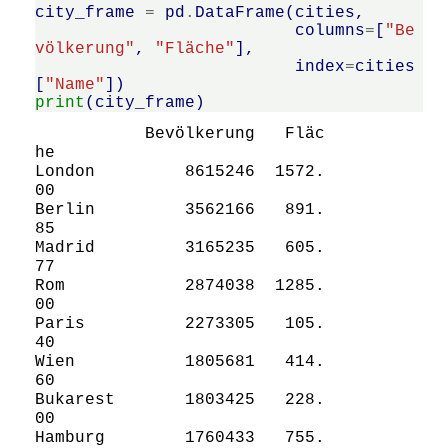
city_frame
=
pd
.
DataFrame
(
cities
,
columns
=
[
"Be
völkerung"
,
"Fläche"
],
index
=
cities
[
"Name"
])
print
(
city_frame
)
           Bevölkerung   Fläc
he

London         8615246  1572.
00

Berlin         3562166   891.
85

Madrid         3165235   605.
77

Rom            2874038  1285.
00

Paris          2273305   105.
40

Wien           1805681   414.
60

Bukarest       1803425   228.
00

Hamburg        1760433   755.