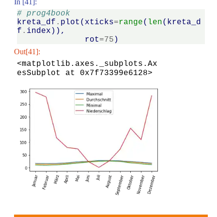
In [41]:
# prog4book
kreta_df
.
plot
(
xticks
=
range
(
len
(
kreta_d
f
.
index
)),
rot
=
75
)
Out[41]:
<matplotlib.axes._subplots.Ax
esSubplot at 0x7f73399e6128>