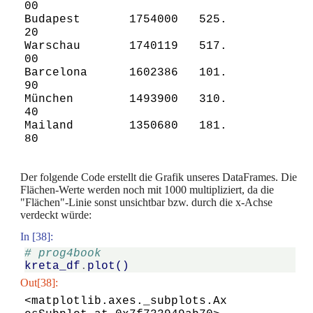
00

Budapest       1754000   525.
20

Warschau       1740119   517.
00

Barcelona      1602386   101.
90

München        1493900   310.
40

Mailand        1350680   181.
Der folgende Code erstellt die Grafik unseres DataFrames. Die
Flächen-Werte werden noch mit 1000 multipliziert, da die
"Flächen"-Linie sonst unsichtbar bzw. durch die x-Achse
verdeckt würde:
In [38]:
# prog4book
kreta_df
.
plot
()
Out[38]:
<matplotlib.axes._subplots.Ax