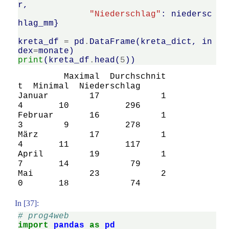
r
,
"Niederschlag"
:
niedersc
hlag_mm
}
kreta_df
=
pd
.
DataFrame
(
kreta_dict
,
in
dex
=
monate
)
print
(
kreta_df
.
head
(
5
))
         Maximal  Durchschnit
t  Minimal  Niederschlag

Januar        17            1
4       10           296

Februar       16            1
3        9           278

März          17            1
4       11           117

April         19            1
7       14            79

Mai           23            2
In [37]:
# prog4web
import
pandas
as
pd