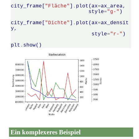
city_frame
[
"Fläche"
]
.
plot
(
ax
=
ax_area
,
style
=
"g-"
)
city_frame
[
"Dichte"
]
.
plot
(
ax
=
ax_densit
y
,
style
=
"r-"
)
plt
.
show
()
Ein komplexeres Beispiel