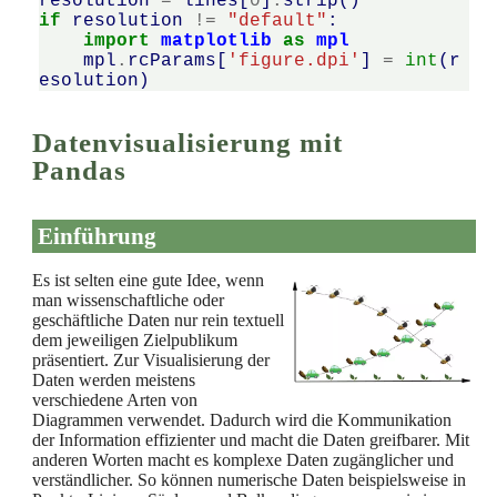
resolution
=
lines
[
0
]
.
strip
()
if
resolution
!=
"default"
:
import
matplotlib
as
mpl
mpl
.
rcParams
[
'figure.dpi'
]
=
int
(
r
esolution
)
Datenvisualisierung mit
Pandas
Einführung
Es ist selten eine gute Idee, wenn
man wissenschaftliche oder
geschäftliche Daten nur rein textuell
dem jeweiligen Zielpublikum
präsentiert. Zur Visualisierung der
Daten werden meistens
verschiedene Arten von
Diagrammen verwendet. Dadurch wird die Kommunikation
der Information effizienter und macht die Daten greifbarer. Mit
anderen Worten macht es komplexe Daten zugänglicher und
verständlicher. So können numerische Daten beispielsweise in