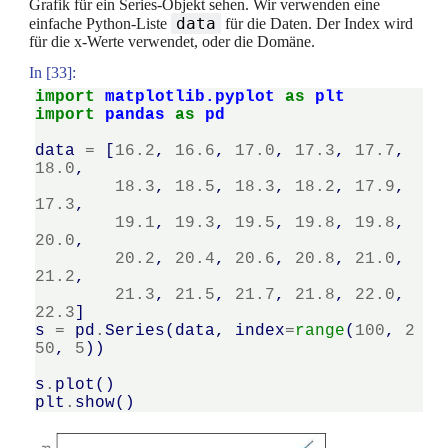
Grafik für ein Series-Objekt sehen. Wir verwenden eine
data
einfache Python-Liste
für die Daten. Der Index wird
für die x-Werte verwendet, oder die Domäne.
In [33]:
import
matplotlib.pyplot
as
plt
import
pandas
as
pd
data
=
[
16.2
,
16.6
,
17.0
,
17.3
,
17.7
,
18.0
,
18.3
,
18.5
,
18.3
,
18.2
,
17.9
,
17.3
,
19.1
,
19.3
,
19.5
,
19.8
,
19.8
,
20.0
,
20.2
,
20.4
,
20.6
,
20.8
,
21.0
,
21.2
,
21.3
,
21.5
,
21.7
,
21.8
,
22.0
,
22.3
]
s
=
pd
.
Series
(
data
,
index
=
range
(
100
,
2
50
,
5
))
s
.
plot
()
plt
.
show
()