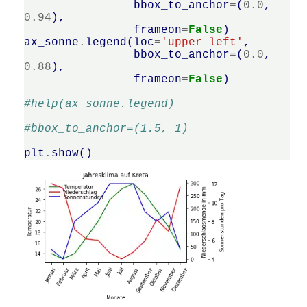
bbox_to_anchor
=
(
0.0
,
0.94
),
frameon
=
False
)
ax_sonne
.
legend
(
loc
=
'upper left'
,
bbox_to_anchor
=
(
0.0
,
0.88
),
frameon
=
False
)
#help(ax_sonne.legend)
#bbox_to_anchor=(1.5, 1)
plt
.
show
()