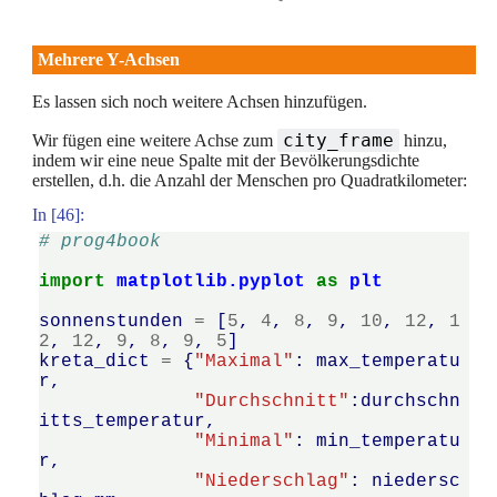
Mehrere Y-Achsen
Es lassen sich noch weitere Achsen hinzufügen.
city_frame
Wir fügen eine weitere Achse zum
hinzu,
indem wir eine neue Spalte mit der Bevölkerungsdichte
erstellen, d.h. die Anzahl der Menschen pro Quadratkilometer:
In [46]:
# prog4book
import
matplotlib.pyplot
as
plt
sonnenstunden
=
[
5
,
4
,
8
,
9
,
10
,
12
,
1
2
,
12
,
9
,
8
,
9
,
5
]
kreta_dict
=
{
"Maximal"
:
max_temperatu
r
,
"Durchschnitt"
:
durchschn
itts_temperatur
,
"Minimal"
:
min_temperatu
r
,
"Niederschlag"
:
niedersc