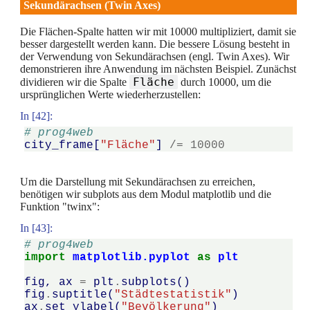
Sekundärachsen (Twin Axes)
Die Flächen-Spalte hatten wir mit 10000 multipliziert, damit sie
besser dargestellt werden kann. Die bessere Lösung besteht in
der Verwendung von Sekundärachsen (engl. Twin Axes). Wir
demonstrieren ihre Anwendung im nächsten Beispiel. Zunächst
Fläche
dividieren wir die Spalte
durch 10000, um die
ursprünglichen Werte wiederherzustellen:
In [42]:
# prog4web
city_frame
[
"Fläche"
]
/=
10000
Um die Darstellung mit Sekundärachsen zu erreichen,
benötigen wir subplots aus dem Modul matplotlib und die
Funktion "twinx":
In [43]:
# prog4web
import
matplotlib.pyplot
as
plt
fig
,
ax
=
plt
.
subplots
()
fig
.
suptitle
(
"Städtestatistik"
)
ax
.
set_ylabel
(
"Bevölkerung"
)