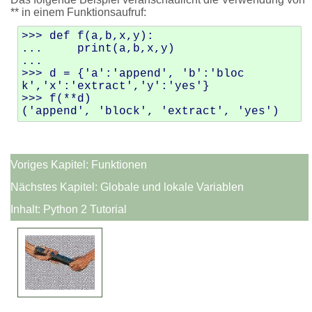
** in einem Funktionsaufruf:
>>> def f(a,b,x,y):

...     print(a,b,x,y)

...

>>> d = {'a':'append', 'b':'bloc
k','x':'extract','y':'yes'}

>>> f(**d)

Voriges Kapitel:
Funktionen
Nächstes Kapitel:
Globale und lokale Variablen
Inhalt:
Python 2 Tutorial