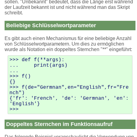
sollen. "Unbekannt" bedeutet, dass die Länge erst während
der Laufzeit bekannt ist und nicht während man das Skript
schreibt.
Beliebige Schlüsselwortparameter
Es gibt auch einen Mechanismus für eine beliebige Anzahl
von Schlüsselwortparametern. Um dies zu ermöglichen
wurde als Notation ein doppeltes Sternchen "**" eingeführt:
>>> def f(**args):

...     print(args)

... 

>>> f()

{}

>>> f(de="Germnan",en="English",fr="Fre
nch")

{'fr': 'French', 'de': 'Germnan', 'en': 
'English'}

Doppeltes Sternchen im Funktionsaufruf
Das folgende Beispiel veranschaulicht die Verwendung von