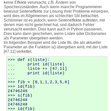
keine Effekte verursacht, z.B. Ändern von
Speicherzuständen. Auch wenn manche Programmierer
bewusst Seiteneffekte zur Lösung ihrer Probleme einsetzen,
wird dies im Allgemeinen als schlechter Stil betrachtet.
Schlimmer ist es jedoch, wenn Seiteneffekte auftreten, mit
denen man nicht gerechnet hat, und dadurch Fehler
verursacht werden. Dies kann auch in Python passieren.
Dies kann dann geschehen, wenn Listen oder Dictionaries
als Parameter übergeben werden.
Im folgenden Beispiel wird die Liste fib, die als aktueller
Parameter an die Funktion s() übergeben wird, mit der Liste
[47,11] verkettet.
>>> def s(liste):

...     print id(liste)

...     liste += [47,11]

...     print id(liste)

... 

>>> fib = [0,1,1,2,3,5,8]

>>> id(fib)

24746248

>>> s(fib)

24746248

24746248

>>> id(fib)
