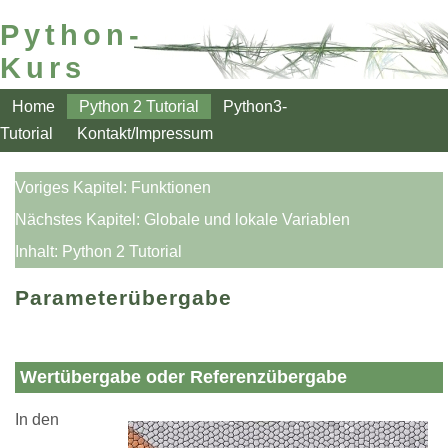
Python-
Kurs
Home
Python 2 Tutorial
Python3-
Tutorial
Kontakt/Impressum
Voriges Kapitel:
Funktionen
Nächstes Kapitel:
Globale und lokale Variablen
Inhalt:
Python 2 Tutorial
Parameterübergabe
Wertübergabe oder Referenzübergabe
In den