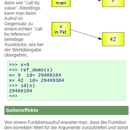
dann wie "call by
value". Allerdings
kann man beim
Aufruf im
Gegensatz zu
einem echten "call
by reference"
beliebige
Ausdrücke, wie bei
der Wertübergabe
übergeben.
>>> x=9

>>> ref_demo(x)

x= 9  id= 29488104

x= 42  id= 29489304

>>> id(x)

29488104

Seiteneffekte
Von einem Funktionsaufruf erwartet man, dass die Funktion
den korrekten Wert für die Argumente zurückliefert und sonst