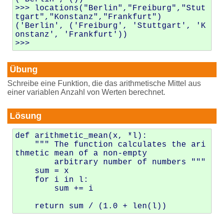
>>> locations("Berlin","Freiburg","Stut
tgart","Konstanz","Frankfurt")

('Berlin', ('Freiburg', 'Stuttgart', 'K
onstanz', 'Frankfurt'))

Übung
Schreibe eine Funktion, die das arithmetische Mittel aus
einer variablen Anzahl von Werten berechnet.
Lösung
def arithmetic_mean(x, *l):

    """ The function calculates the ari
thmetic mean of a non-empty

        arbitrary number of numbers """

    sum = x

    for i in l:

        sum += i
