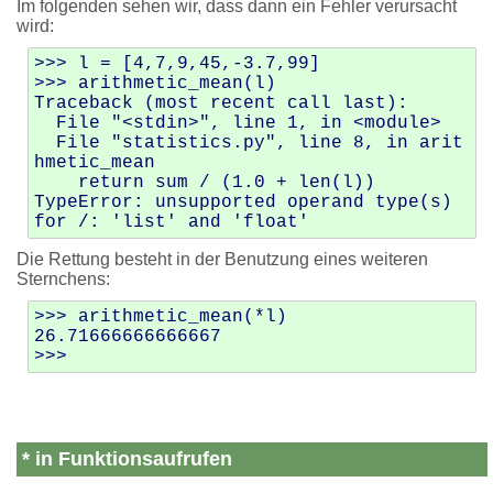
Im folgenden sehen wir, dass dann ein Fehler verursacht
wird:
>>> l = [4,7,9,45,-3.7,99]

>>> arithmetic_mean(l)

Traceback (most recent call last):

  File "<stdin>", line 1, in <module>

  File "statistics.py", line 8, in arit
hmetic_mean

    return sum / (1.0 + len(l))

TypeError: unsupported operand type(s) 
Die Rettung besteht in der Benutzung eines weiteren
Sternchens:
>>> arithmetic_mean(*l)

26.71666666666667

* in Funktionsaufrufen