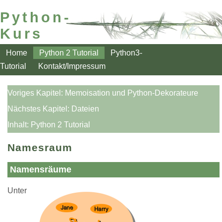
Python-
Kurs
Home
Python 2 Tutorial
Python3-
Tutorial
Kontakt/Impressum
Voriges Kapitel:
Memoisation und Python-Dekorateure
Nächstes Kapitel:
Dateien
Inhalt:
Python 2 Tutorial
Namesraum
Namensräume
Unter