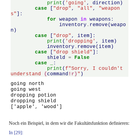
print
(
'going'
,
direction
)
case
[
"drop"
,
"all"
,
"weapon
s"
]:
for
weapon
in
weapons
:
inventory
.
remove
(
weapo
n
)
case
[
"drop"
,
item
]:
print
(
'dropping'
,
item
)
inventory
.
remove
(
item
)
case
[
"drop shield"
]:
shield
=
False
case
_
:
print
(
f
"Sorry, I couldn't 
understand 
{
command
!r}
"
)
going north

going west

dropping potion

dropping shield

Noch ein Beispiel, in dem wir die Fakultätsfunktion definieren:
In [29]: