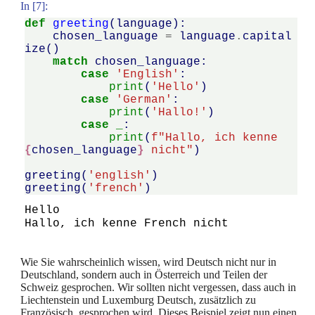
In [7]:
def
greeting
(
language
):
chosen_language
=
language
.
capital
ize
()
match
chosen_language
:
case
'English'
:
print
(
'Hello'
)
case
'German'
:
print
(
'Hallo!'
)
case
_
:
print
(
f
"Hallo, ich kenne 
{
chosen_language
}
 nicht"
)
greeting
(
'english'
)
greeting
(
'french'
)
Hello

Wie Sie wahrscheinlich wissen, wird Deutsch nicht nur in
Deutschland, sondern auch in Österreich und Teilen der
Schweiz gesprochen. Wir sollten nicht vergessen, dass auch in
Liechtenstein und Luxemburg Deutsch, zusätzlich zu
Französisch, gesprochen wird. Dieses Beispiel zeigt nun einen