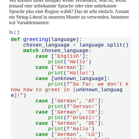
Wir können unser Beispiel weiter verbessern: Was ist, wenn
jemand eine unbekannte Sprache oder eine unbekannte
Sprache plus eine Region wählt? Das ist sehr einfach. Anstatt
ein String-Literal in unserem Muster zu verwenden, benutzen
wir Variablennamen:
In [ ]:
def
greeting
(
language
):
chosen_language
=
language
.
split
()
match
chosen_language
:
case
[
'English'
]:
print
(
'Hello'
)
case
[
'German'
]:
print
(
'Hallo!'
)
case
[
unknown_language
]:
print
(
f
"So far, we don't k
now how to greet in 
{
unknown_languag
e
}
!"
)
case
[
'German'
,
'AT'
]:
print
(
f
'Servus!'
)
case
[
'German'
,
'CH'
]:
print
(
f
'Grüezi!'
)
case
[
'German'
,
'DE'
]:
print
(
f
'Hallo'
)
case
[
'German'
,
'LU'
]: