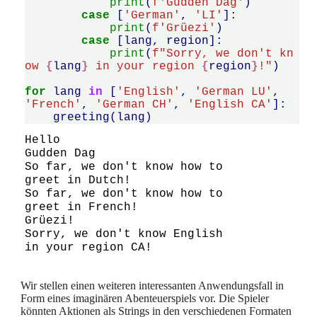
print
(
f
'Gudden Dag'
)
case
[
'German'
,
'LI'
]:
print
(
f
'Grüezi'
)
case
[
lang
,
region
]:
print
(
f
"Sorry, we don't kn
ow 
{
lang
}
 in your region 
{
region
}
!"
)
for
lang
in
[
'English'
,
'German LU'
,
'French'
,
'German CH'
,
'English CA'
]:
greeting
(
lang
)
Hello

Gudden Dag

So far, we don't know how to 
greet in Dutch!

So far, we don't know how to 
greet in French!

Grüezi!

Sorry, we don't know English 
Wir stellen einen weiteren interessanten Anwendungsfall in
Form eines imaginären Abenteuerspiels vor. Die Spieler
könnten Aktionen als Strings in den verschiedenen Formaten