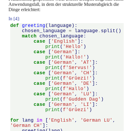
Anwendungsfall, in dem der strukturelle Musterabgleich die
Dinge erleichtert:
In [4]:
def
greeting
(
language
):
chosen_language
=
language
.
split
()
match
chosen_language
:
case
[
'English'
]:
print
(
'Hello'
)
case
[
'German'
]:
print
(
'Hallo!'
)
case
[
'German'
,
'AT'
]:
print
(
f
'Servus!'
)
case
[
'German'
,
'CH'
]:
print
(
f
'Grüezi!'
)
case
[
'German'
,
'DE'
]:
print
(
f
'Hallo'
)
case
[
'German'
,
'LU'
]:
print
(
f
'Gudden Dag'
)
case
[
'German'
,
'LI'
]:
print
(
f
'Grüezi'
)
for
lang
in
[
'English'
,
'German LU'
,
'German CH'
]: