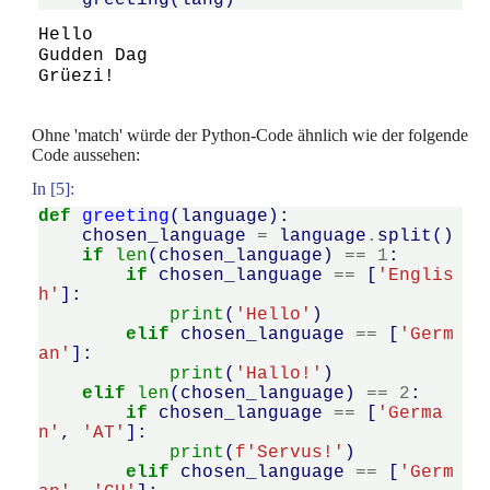
greeting
(
lang
)
Hello

Gudden Dag

Ohne 'match' würde der Python-Code ähnlich wie der folgende
Code aussehen:
In [5]:
def
greeting
(
language
):
chosen_language
=
language
.
split
()
if
len
(
chosen_language
)
==
1
:
if
chosen_language
==
[
'Englis
h'
]:
print
(
'Hello'
)
elif
chosen_language
==
[
'Germ
an'
]:
print
(
'Hallo!'
)
elif
len
(
chosen_language
)
==
2
:
if
chosen_language
==
[
'Germa
n'
,
'AT'
]:
print
(
f
'Servus!'
)
elif
chosen_language
==
[
'Germ