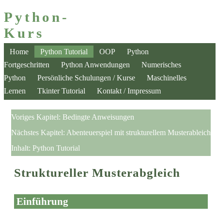
Python-
Kurs
Home
Python Tutorial
OOP
Python
Fortgeschritten
Python Anwendungen
Numerisches
Python
Persönliche Schulungen / Kurse
Maschinelles
Lernen
Tkinter Tutorial
Kontakt / Impressum
Voriges Kapitel:
Bedingte Anweisungen
Nächstes Kapitel:
Abenteuerspiel mit strukturellem Musterableich
Inhalt:
Python Tutorial
Struktureller Musterabgleich
Einführung