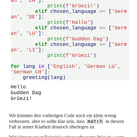
an'
,
'CH'
]:
print
(
f
'Grüezi!'
)
elif
chosen_language
==
[
'Germ
an'
,
'DE'
]:
print
(
f
'Hallo'
)
elif
chosen_language
==
[
'Germ
an'
,
'LU'
]:
print
(
f
'Gudden Dag'
)
elif
chosen_language
==
[
'Germ
an'
,
'LI'
]:
print
(
f
'Grüezi'
)
for
lang
in
[
'English'
,
'German LU'
,
'German CH'
]:
greeting
(
lang
)
Hello

Gudden Dag

Wir könnten den vorherigen Code noch ein klein wenig
match
verbessern, aber es sollte klar sein, dass
in diesem
Fall in seiner Klarheit dennoch überlegen ist.