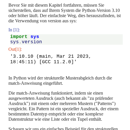
Bevor Sie mit diesem Kapitel fortfahren, müssen Sie
sicherstellen, dass auf Ihrem System die Python-Version 3.10
oder höher läuft. Der einfachste Weg, dies herauszufinden, ist
die Verwendung von version aus sys:
In [1]:
import
sys
sys
.
version
Out[1]:
'3.10.10 (main, Mar 21 2023, 
18:45:11) [GCC 11.2.0]'
In Python wird der strukturelle Musterabgleich durch die
match-Anweisung eingeführt.
Die match-Anweisung funktioniert, indem sie einen
ausgewerteten Ausdruck (auch bekannt als "zu prüfender
Ausdruck") mit einem oder mehreren Mustern ("Patterns")
vergleicht. Ein Pattern ist ein spezieller Ausdruck, der einem
bestimmten Datentyp entspricht oder eine komplexe
Datenstruktur wie eine Liste oder ein Tupel enthält.
Schauen wir uns ein einfaches Beispiel für den strukturellen