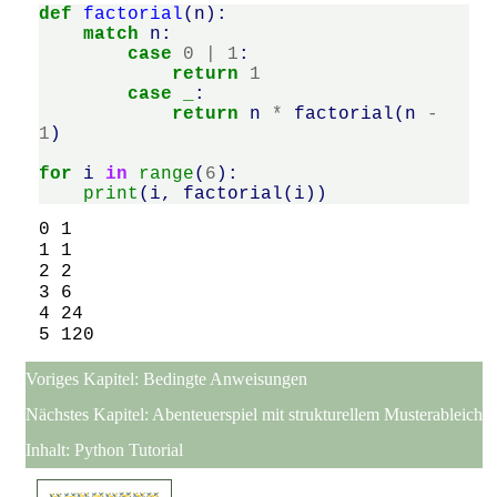
def
factorial
(
n
):
match
n
:
case
0
|
1
:
return
1
case
_
:
return
n
*
factorial
(
n
-
1
)
for
i
in
range
(
6
):
print
(
i
,
factorial
(
i
))
0 1

1 1

2 2

3 6

4 24

Voriges Kapitel:
Bedingte Anweisungen
Nächstes Kapitel:
Abenteuerspiel mit strukturellem Musterableich
Inhalt:
Python Tutorial