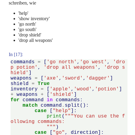
schreiben, wie
'help'
'show inventory'
'go north'
'go south'
'drop shield'
'drop all weapons'
In [17]:
commands
=
[
'go north'
,
'go west'
,
'dro
p potion'
,
'drop all weapons'
,
'drop s
hield'
]
weapons
=
[
'axe'
,
'sword'
,
'dagger'
]
shield
=
True
inventory
=
[
'apple'
,
'wood'
,
'potion'
]
+
weapons
+
[
'shield'
]
for
command
in
commands
:
match
command
.
split
():
case
[
"help"
]:
print
(
"""You can use the f
ollowing commands:
            """
)
case
[
"go"
,
direction
]: