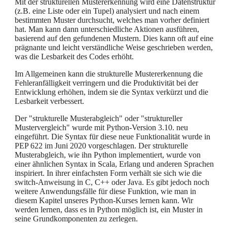
Mit der strukturellen Mustererkennung wird eine Datenstruktur
(z.B. eine Liste oder ein Tupel) analysiert und nach einem
bestimmten Muster durchsucht, welches man vorher definiert
hat. Man kann dann unterschiedliche Aktionen ausführen,
basierend auf den gefundenen Mustern. Dies kann oft auf eine
prägnante und leicht verständliche Weise geschrieben werden,
was die Lesbarkeit des Codes erhöht.
Im Allgemeinen kann die strukturelle Mustererkennung die
Fehleranfälligkeit verringern und die Produktivität bei der
Entwicklung erhöhen, indem sie die Syntax verkürzt und die
Lesbarkeit verbessert.
Der "strukturelle Musterabgleich" oder "struktureller
Mustervergleich" wurde mit Python-Version 3.10. neu
eingeführt. Die Syntax für diese neue Funktionalität wurde in
PEP 622 im Juni 2020 vorgeschlagen. Der strukturelle
Musterabgleich, wie ihn Python implementiert, wurde von
einer ähnlichen Syntax in Scala, Erlang und anderen Sprachen
inspiriert. In ihrer einfachsten Form verhält sie sich wie die
switch-Anweisung in C, C++ oder Java. Es gibt jedoch noch
weitere Anwendungsfälle für diese Funktion, wie man in
diesem Kapitel unseres Python-Kurses lernen kann. Wir
werden lernen, dass es in Python möglich ist, ein Muster in
seine Grundkomponenten zu zerlegen.