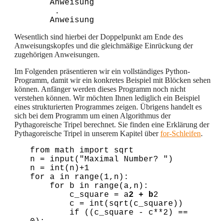
    Anweisung

     .

Wesentlich sind hierbei der Doppelpunkt am Ende des
Anweisungskopfes und die gleichmäßige Einrückung der
zugehörigen Anweisungen.
Im Folgenden präsentieren wir ein vollständiges Python-
Programm, damit wir ein konkretes Beispiel mit Blöcken sehen
können. Anfänger werden dieses Programm noch nicht
verstehen können. Wir möchten Ihnen lediglich ein Beispiel
eines strukturierten Programmes zeigen. Übrigens handelt es
sich bei dem Programm um einen Algorithmus der
Pythagoreische Tripel berechnet. Sie finden eine Erklärung der
Pythagoreische Tripel in unserem Kapitel über
for-Schleifen
.
from math import sqrt

n = input("Maximal Number? ")

n = int(n)+1

for a in range(1,n):

    for b in range(a,n):

        c_square = a
2 + b
2

        c = int(sqrt(c_square))

        if ((c_square - c**2) == 