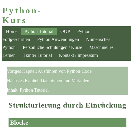
Python-
Kurs
Home
Python Tutorial
OOP
Python
Fortgeschritten
Python Anwendungen
Numerisches
Python
Persönliche Schulungen / Kurse
Maschinelles
Lernen
Tkinter Tutorial
Kontakt / Impressum
Voriges Kapitel:
Ausführen von Python-Code
Nächstes Kapitel:
Datentypen und Variablen
Inhalt:
Python Tutorial
Strukturierung durch Einrückung
Blöcke